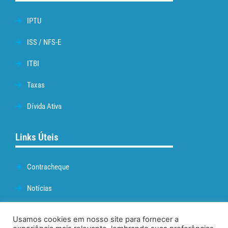
IPTU
ISS / NFS-E
ITBI
Taxas
Dívida Ativa
Links Úteis
Contracheque
Notícias
Prefeitura de Cabo Frio
Usamos cookies em nosso site para fornecer a