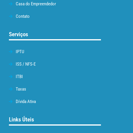
Casa do Empreendedor
Contato
Serviços
IPTU
ISS / NFS-E
ITBI
Taxas
Dívida Ativa
Links Úteis