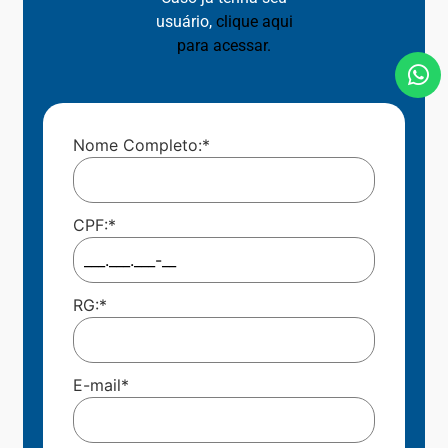
usuário,
clique aqui
para acessar.
Nome Completo:
*
CPF:
*
RG:
*
E-mail
*