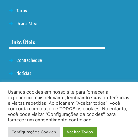
Taxas
Dívida Ativa
Links Úteis
Contracheque
Notícias
Prefeitura de Cabo Frio
Usamos cookies em nosso site para fornecer a
experiência mais relevante, lembrando suas preferências
Webmail
e visitas repetidas. Ao clicar em “Aceitar todos”, você
concorda com o uso de TODOS os cookies. No entanto,
Administração
você pode visitar "Configurações de cookies" para
fornecer um consentimento controlado.
Configurações Cookies
Aceitar Todos