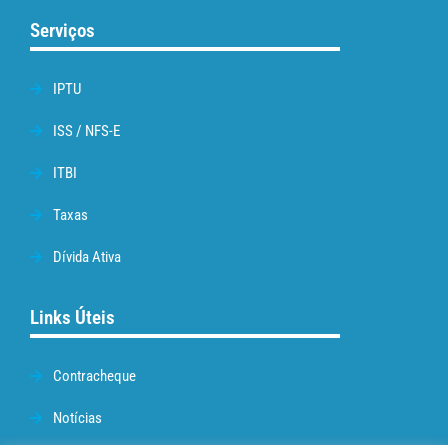
Serviços
IPTU
ISS / NFS-E
ITBI
Taxas
Dívida Ativa
Links Úteis
Contracheque
Notícias