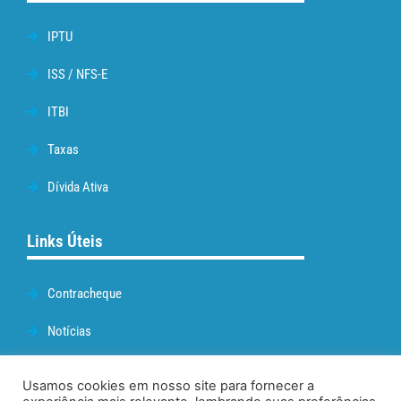
IPTU
ISS / NFS-E
ITBI
Taxas
Dívida Ativa
Links Úteis
Contracheque
Notícias
Prefeitura de Cabo Frio
Usamos cookies em nosso site para fornecer a