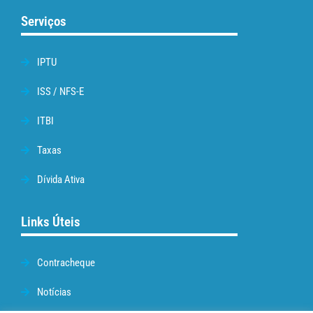
Serviços
IPTU
ISS / NFS-E
ITBI
Taxas
Dívida Ativa
Links Úteis
Contracheque
Notícias