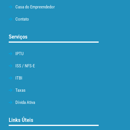
Casa do Empreendedor
Contato
Serviços
IPTU
ISS / NFS-E
ITBI
Taxas
Dívida Ativa
Links Úteis