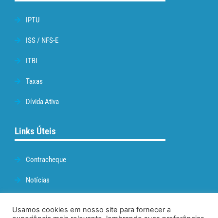
IPTU
ISS / NFS-E
ITBI
Taxas
Dívida Ativa
Links Úteis
Contracheque
Notícias
Prefeitura de Cabo Frio
Usamos cookies em nosso site para fornecer a