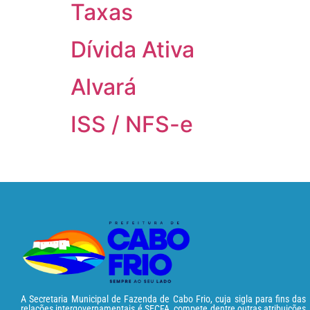
Taxas
Dívida Ativa
Alvará
ISS / NFS-e
A Secretaria Municipal de Fazenda de Cabo Frio, cuja sigla para fins das
relações intergovernamentais é SECFA, compete dentre outras atribuições