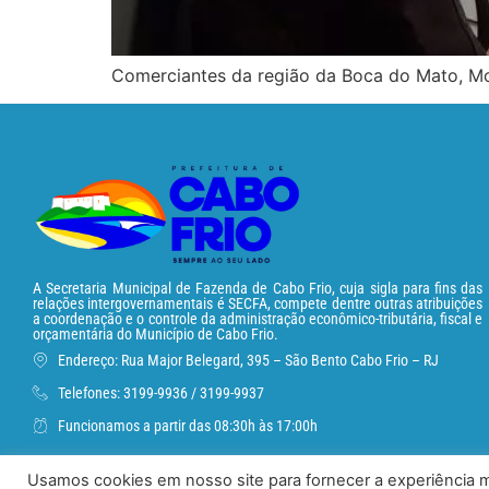
Comerciantes da região da Boca do Mato, Mo
A Secretaria Municipal de Fazenda de Cabo Frio, cuja sigla para fins das
relações intergovernamentais é SECFA, compete dentre outras atribuições
a coordenação e o controle da administração econômico-tributária, fiscal e
orçamentária do Município de Cabo Frio.
Endereço: Rua Major Belegard, 395 – São Bento Cabo Frio – RJ
Telefones: 3199-9936 / 3199-9937
Funcionamos a partir das 08:30h às 17:00h
Usamos cookies em nosso site para fornecer a experiência ma