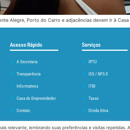
nte Alegre, Porto do Carro e adjacências devem ir à Casa
Acesso Rápido
Serviços
A Secretaria
IPTU
Transparência
ISS / NFS-E
Informativos
ITBI
Casa do Empreendedor
Taxas
Contato
Dívida Ativa
is relevante, lembrando suas preferências e visitas repetidas. 