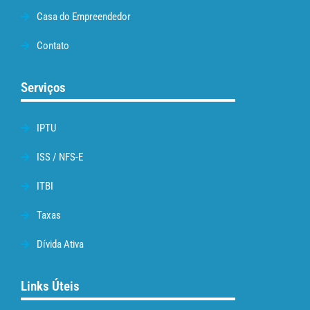
Casa do Empreendedor
Contato
Serviços
IPTU
ISS / NFS-E
ITBI
Taxas
Dívida Ativa
Links Úteis