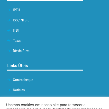
IPTU
ISS / NFS-E
ITBI
Taxas
Dívida Ativa
Links Úteis
Contracheque
Notícias
Prefeitura de Cabo Frio
Usamos cookies em nosso site para fornecer a