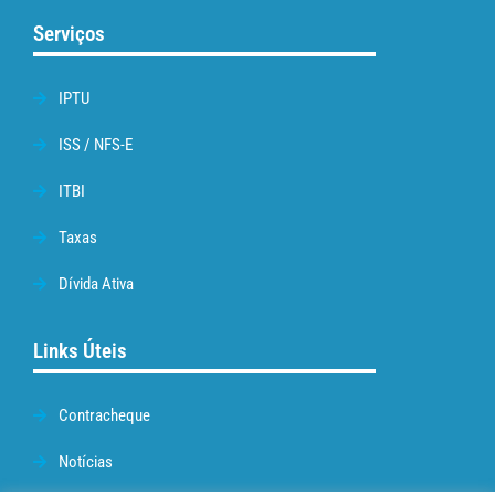
Serviços
IPTU
ISS / NFS-E
ITBI
Taxas
Dívida Ativa
Links Úteis
Contracheque
Notícias