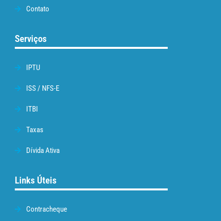
Contato
Serviços
IPTU
ISS / NFS-E
ITBI
Taxas
Dívida Ativa
Links Úteis
Contracheque