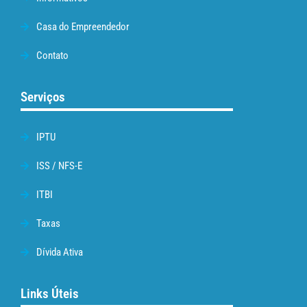
Casa do Empreendedor
Contato
Serviços
IPTU
ISS / NFS-E
ITBI
Taxas
Dívida Ativa
Links Úteis