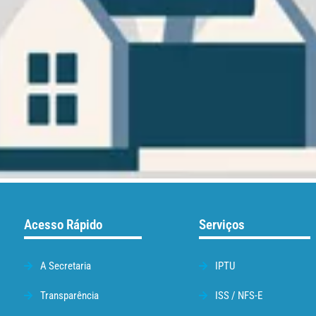
Acesso Rápido
Serviços
A Secretaria
IPTU
Transparência
ISS / NFS-E