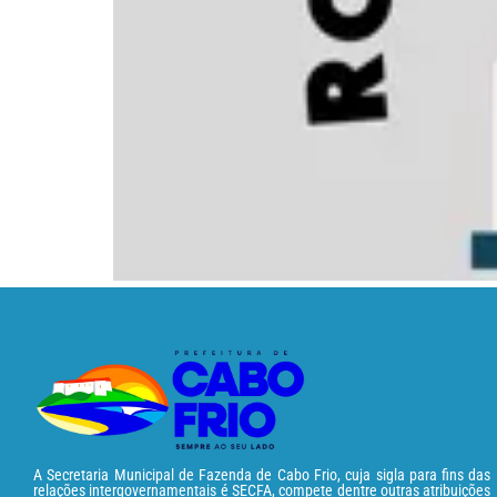
A Secretaria Municipal de Fazenda de Cabo Frio, cuja sigla para fins das
relações intergovernamentais é SECFA, compete dentre outras atribuições