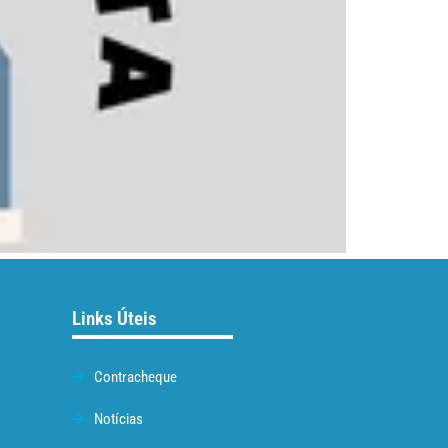
Links Úteis
Contracheque
Notícias