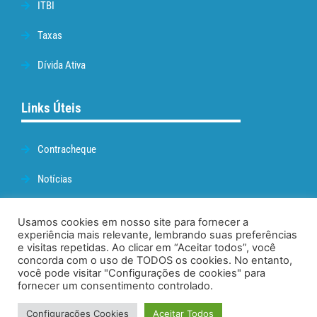
ITBI
Taxas
Dívida Ativa
Links Úteis
Contracheque
Notícias
Prefeitura de Cabo Frio
Usamos cookies em nosso site para fornecer a
experiência mais relevante, lembrando suas preferências
Webmail
e visitas repetidas. Ao clicar em “Aceitar todos”, você
concorda com o uso de TODOS os cookies. No entanto,
Administração
você pode visitar "Configurações de cookies" para
fornecer um consentimento controlado.
Configurações Cookies
Aceitar Todos