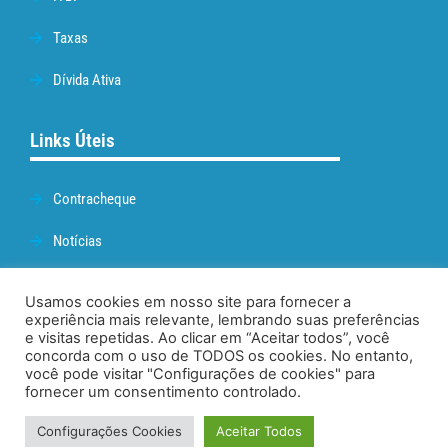
Taxas
Dívida Ativa
Links Úteis
Contracheque
Notícias
Prefeitura de Cabo Frio
Usamos cookies em nosso site para fornecer a
experiência mais relevante, lembrando suas preferências
Webmail
e visitas repetidas. Ao clicar em “Aceitar todos”, você
concorda com o uso de TODOS os cookies. No entanto,
Administração
você pode visitar "Configurações de cookies" para
fornecer um consentimento controlado.
Configurações Cookies
Aceitar Todos