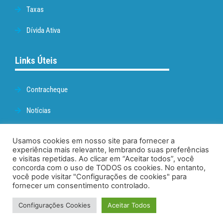
Taxas
Dívida Ativa
Links Úteis
Contracheque
Notícias
Prefeitura de Cabo Frio
Usamos cookies em nosso site para fornecer a
experiência mais relevante, lembrando suas preferências
Webmail
e visitas repetidas. Ao clicar em “Aceitar todos”, você
concorda com o uso de TODOS os cookies. No entanto,
Administração
você pode visitar "Configurações de cookies" para
fornecer um consentimento controlado.
Configurações Cookies
Aceitar Todos
© 2026. TODOS OS DIREITOS RESERVADOS.