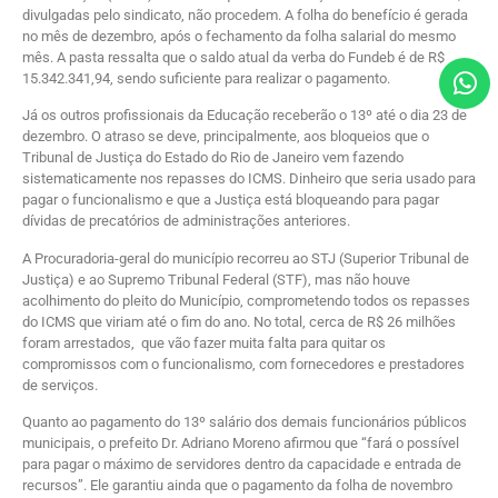
divulgadas pelo sindicato, não procedem. A folha do benefício é gerada
no mês de dezembro, após o fechamento da folha salarial do mesmo
mês. A pasta ressalta que o saldo atual da verba do Fundeb é de R$
15.342.341,94, sendo suficiente para realizar o pagamento.
Já os outros profissionais da Educação receberão o 13º até o dia 23 de
dezembro. O atraso se deve, principalmente, aos bloqueios que o
Tribunal de Justiça do Estado do Rio de Janeiro vem fazendo
sistematicamente nos repasses do ICMS. Dinheiro que seria usado para
pagar o funcionalismo e que a Justiça está bloqueando para pagar
dívidas de precatórios de administrações anteriores.
A Procuradoria-geral do município recorreu ao STJ (Superior Tribunal de
Justiça) e ao Supremo Tribunal Federal (STF), mas não houve
acolhimento do pleito do Município, comprometendo todos os repasses
do ICMS que viriam até o fim do ano. No total, cerca de R$ 26 milhões
foram arrestados, que vão fazer muita falta para quitar os
compromissos com o funcionalismo, com fornecedores e prestadores
de serviços.
Quanto ao pagamento do 13º salário dos demais funcionários públicos
municipais, o prefeito Dr. Adriano Moreno afirmou que “fará o possível
para pagar o máximo de servidores dentro da capacidade e entrada de
recursos”. Ele garantiu ainda que o pagamento da folha de novembro