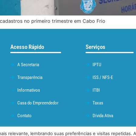
cadastros no primeiro trimestre em Cabo Frio
Acesso Rápido
Serviços
A Secretaria
IPTU
Transparência
ISS / NFS-E
Informativos
ITBI
Casa do Empreendedor
Taxas
Contato
Dívida Ativa
is relevante, lembrando suas preferências e visitas repetidas. 