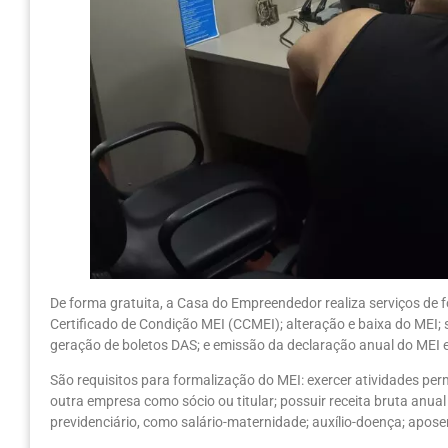
De forma gratuita, a Casa do Empreendedor realiza serviços de
Certificado de Condição MEI (CCMEI); alteração e baixa do MEI; s
geração de boletos DAS; e emissão da declaração anual do MEI e
São requisitos para formalização do MEI: exercer atividades per
outra empresa como sócio ou titular; possuir receita bruta anual 
previdenciário, como salário-maternidade; auxílio-doença; aposen