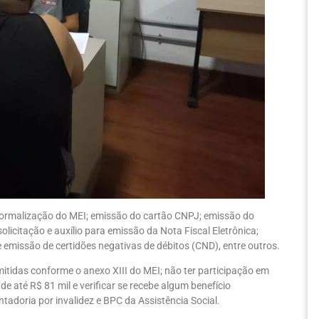
 formalização do MEI; emissão do cartão CNPJ; emissão do
olicitação e auxílio para emissão da Nota Fiscal Eletrônica;
 emissão de certidões negativas de débitos (CND), entre outros.
mitidas conforme o anexo XIII do MEI; não ter participação em
de até R$ 81 mil e verificar se recebe algum benefício
tadoria por invalidez e BPC da Assistência Social.