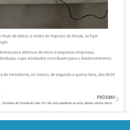
tulo de eleitor; e recibo do Imposto de Renda, se fizer
ogin.
âmites para abertura de micro e pequenas empresas,
viduais, cujas atividades contribuem para o desenvolvimento
 de Vereadores, no Centro, de segunda a quinta-feira, das 8h30
PRÓXIMO
o Frio vai oferecer treinamento sobre excelência no atendimento para servidores da Secretaria de Fazenda
Secretaria de Fazenda de Cabo Frio não terá expediente na sexta; demais setores funcionam normalmente