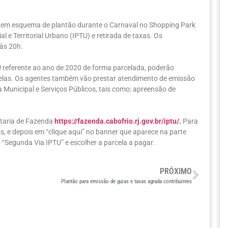
r em esquema de plantão durante o Carnaval no Shopping Park
 e Territorial Urbano (IPTU) e retirada de taxas. Os
 às 20h.
TU referente ao ano de 2020 de forma parcelada, poderão
rcelas. Os agentes também vão prestar atendimento de emissão
 Municipal e Serviços Públicos, tais como: apreensão de
etaria de Fazenda
https://fazenda.cabofrio.rj.gov.br/iptu/.
Para
os, e depois em “clique aqui” no banner que aparece na parte
o “Segunda Via IPTU” e escolher a parcela a pagar.
PRÓXIMO
Plantão para emissão de guias e taxas agrada contribuintes