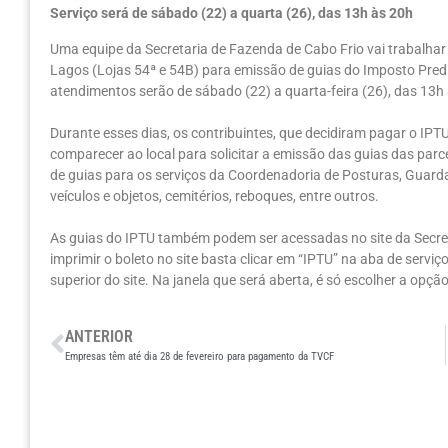
Serviço será de sábado (22) a quarta (26), das 13h às 20h
Uma equipe da Secretaria de Fazenda de Cabo Frio vai trabalha
Lagos (Lojas 54ª e 54B) para emissão de guias do Imposto Predial
atendimentos serão de sábado (22) a quarta-feira (26), das 13h
Durante esses dias, os contribuintes, que decidiram pagar o IP
comparecer ao local para solicitar a emissão das guias das pa
de guias para os serviços da Coordenadoria de Posturas, Guarda
veículos e objetos, cemitérios, reboques, entre outros.
As guias do IPTU também podem ser acessadas no site da Secr
imprimir o boleto no site basta clicar em “IPTU” na aba de serviç
superior do site. Na janela que será aberta, é só escolher a opçã
ANTERIOR
Empresas têm até dia 28 de fevereiro para pagamento da TVCF