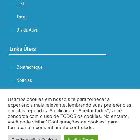
ITBI
Taxas
Dívida Ativa
Links Úteis
Contracheque
Notícias
Prefeitura de Cabo Frio
Usamos cookies em nosso site para fornecer a
experiência mais relevante, lembrando suas preferências
Webmail
e visitas repetidas. Ao clicar em “Aceitar todos”, você
concorda com o uso de TODOS os cookies. No entanto,
Administração
você pode visitar "Configurações de cookies" para
fornecer um consentimento controlado.
Configurações Cookies
Aceitar Todos