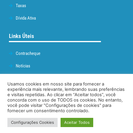
Taxas
Dívida Ativa
Links Úteis
Contracheque
Notícias
Prefeitura de Cabo Frio
Usamos cookies em nosso site para fornecer a
experiência mais relevante, lembrando suas preferências
Webmail
e visitas repetidas. Ao clicar em “Aceitar todos”, você
concorda com o uso de TODOS os cookies. No entanto,
Administração
você pode visitar "Configurações de cookies" para
fornecer um consentimento controlado.
Configurações Cookies
Aceitar Todos
© 2026. TODOS OS DIREITOS RESERVADOS.