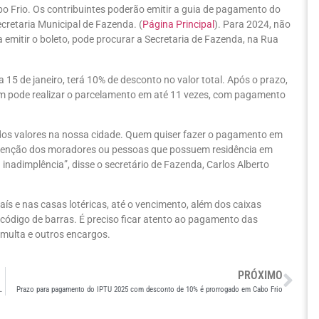
 Frio. Os contribuintes poderão emitir a guia de pagamento do
Secretaria Municipal de Fazenda. (
Página Principal
). Para 2024, não
a emitir o boleto, pode procurar a Secretaria de Fazenda, na Rua
 15 de janeiro, terá 10% de desconto no valor total. Após o prazo,
m pode realizar o parcelamento em até 11 vezes, com pagamento
dos valores na nossa cidade. Quem quiser fazer o pagamento em
 atenção dos moradores ou pessoas que possuem residência em
inadimplência”, disse o secretário de Fazenda, Carlos Alberto
ís e nas casas lotéricas, até o vencimento, além dos caixas
do código de barras. É preciso ficar atento ao pagamento das
 multa e outros encargos.
PRÓXIMO
 com Selo Prata de Referência em Atendimento pelo Sebrae-RJ
Prazo para pagamento do IPTU 2025 com desconto de 10% é prorrogado em Cabo Frio