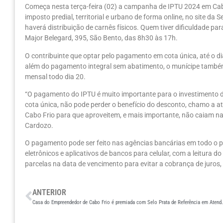
Começa nesta terça-feira (02) a campanha de IPTU 2024 em Cabo
imposto predial, territorial e urbano de forma online, no site da 
haverá distribuição de carnês físicos. Quem tiver dificuldade par
Major Belegard, 395, São Bento, das 8h30 às 17h.
O contribuinte que optar pelo pagamento em cota única, até o dia
além do pagamento integral sem abatimento, o munícipe també
mensal todo dia 20.
“O pagamento do IPTU é muito importante para o investimento 
cota única, não pode perder o benefício do desconto, chamo a
Cabo Frio para que aproveitem, e mais importante, não caiam na 
Cardozo.
O pagamento pode ser feito nas agências bancárias em todo o pa
eletrônicos e aplicativos de bancos para celular, com a leitura 
parcelas na data de vencimento para evitar a cobrança de juros,
ANTERIOR
Casa do Empreendedor de Cabo Frio é premiada