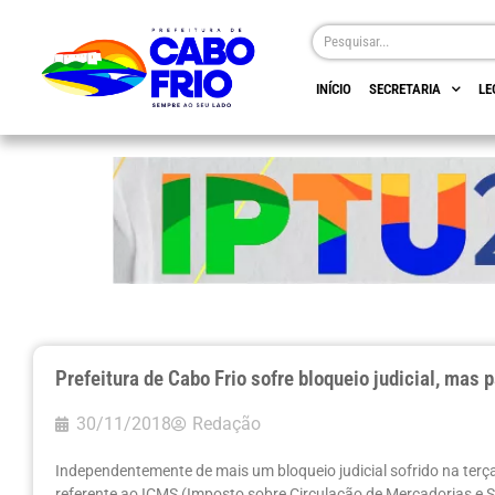
INÍCIO
SECRETARIA
LE
Prefeitura de Cabo Frio sofre bloqueio judicial, mas 
30/11/2018
Redação
Independentemente de mais um bloqueio judicial sofrido na terça-
referente ao ICMS (Imposto sobre Circulação de Mercadorias e Ser