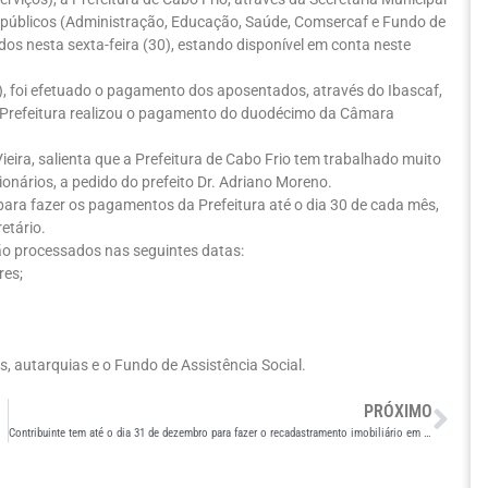
 públicos (Administração, Educação, Saúde, Comsercaf e Fundo de
dos nesta sexta-feira (30), estando disponível em conta neste
), foi efetuado o pagamento dos aposentados, através do Ibascaf,
, a Prefeitura realizou o pagamento do duodécimo da Câmara
eira, salienta que a Prefeitura de Cabo Frio tem trabalhado muito
onários, a pedido do prefeito Dr. Adriano Moreno.
ra fazer os pagamentos da Prefeitura até o dia 30 de cada mês,
etário.
o processados nas seguintes datas:
res;
as, autarquias e o Fundo de Assistência Social.
PRÓXIMO
Contribuinte tem até o dia 31 de dezembro para fazer o recadastramento imobiliário em Cabo Frio