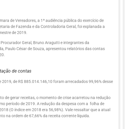
mara de Vereadores, a 1ª audiência pública do exercício de
etaria de Fazenda e da Controladoria Geral, foi explanada a
imestre de 2019.
Procurador Geral, Bruno Aragutti e integrantes da
da, Paulo César de Souza, apresentou relatórios das contas
20.
tação de contas
o de 2019, de R$ 885.014.146,10 foram arrecadados 99,96% desse
to de gerar receitas, o momento de crise acarretou na redução
mo período de 2019. A redução da despesa com a folha de
18 (O índice em 2018 era 56,98%). Vale ressaltar que a atual
o na ordem de 67,66% da receita corrente líquida.