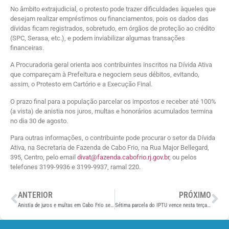
No âmbito extrajudicial, o protesto pode trazer dificuldades àqueles que
desejam realizar empréstimos ou financiamentos, pois os dados das
dívidas ficam registrados, sobretudo, em órgãos de proteção ao crédito
(SPC, Serasa, etc.), e podem inviabilizar algumas transações
financeiras.
A Procuradoria geral orienta aos contribuintes inscritos na Dívida Ativa
que compareçam à Prefeitura e negociem seus débitos, evitando,
assim, o Protesto em Cartório e a Execução Final.
O prazo final para a população parcelar os impostos e receber até 100%
(a vista) de anistia nos juros, multas e honorários acumulados termina
no dia 30 de agosto.
Para outras informações, o contribuinte pode procurar o setor da Dívida
Ativa, na Secretaria de Fazenda de Cabo Frio, na Rua Major Bellegard,
395, Centro, pelo email
divat@fazenda.cabofrio.rj.gov.br
, ou pelos
telefones 3199-9936 e 3199-9937, ramal 220.
ANTERIOR
PRÓXIMO
Anistia de juros e multas em Cabo Frio segue até 30 de agosto
Sétima parcela do IPTU vence nesta terça-feira (20)