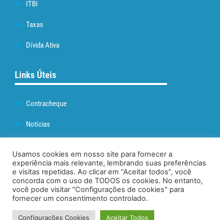
ITBI
Taxas
Dívida Ativa
Links Úteis
Contracheque
Notícias
Prefeitura de Cabo Frio
Usamos cookies em nosso site para fornecer a
experiência mais relevante, lembrando suas preferências
Webmail
e visitas repetidas. Ao clicar em “Aceitar todos”, você
concorda com o uso de TODOS os cookies. No entanto,
Administração
você pode visitar "Configurações de cookies" para
fornecer um consentimento controlado.
Configurações Cookies
Aceitar Todos