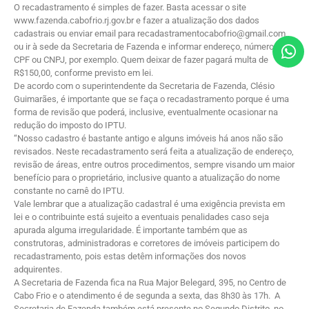
O recadastramento é simples de fazer. Basta acessar o site
www.fazenda.cabofrio.rj.gov.br e fazer a atualização dos dados
cadastrais ou enviar email para recadastramentocabofrio@gmail.com,
ou ir à sede da Secretaria de Fazenda e informar endereço, número do
CPF ou CNPJ, por exemplo. Quem deixar de fazer pagará multa de
R$150,00, conforme previsto em lei.
De acordo com o superintendente da Secretaria de Fazenda, Clésio
Guimarães, é importante que se faça o recadastramento porque é uma
forma de revisão que poderá, inclusive, eventualmente ocasionar na
redução do imposto do IPTU.
“Nosso cadastro é bastante antigo e alguns imóveis há anos não são
revisados. Neste recadastramento será feita a atualização de endereço,
revisão de áreas, entre outros procedimentos, sempre visando um maior
benefício para o proprietário, inclusive quanto a atualização do nome
constante no carnê do IPTU.
Vale lembrar que a atualização cadastral é uma exigência prevista em
lei e o contribuinte está sujeito a eventuais penalidades caso seja
apurada alguma irregularidade. É importante também que as
construtoras, administradoras e corretores de imóveis participem do
recadastramento, pois estas detêm informações dos novos
adquirentes.
A Secretaria de Fazenda fica na Rua Major Belegard, 395, no Centro de
Cabo Frio e o atendimento é de segunda a sexta, das 8h30 às 17h. A
Secretaria de Fazenda também está presente no Segundo Distrito, no