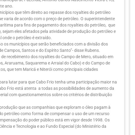
ste ano.
cípios que têm direito ao repasse dos royalties do petróleo
ue varia de acordo com o preço de petróleo. O superintendente
arítima para fins de pagamento dos royalties do petróleo, que
, sejam eles afetados pela atividade de produção do petróleo e
 onde o petróleo é extraído.
ão os municípios que serão beneficiados com a divisão dos
 de Campos, Santos e do Espírito Santo”- disse Rubens.
 de recebimento dos royalties do Campo de Mero, situado em
ados, Araruama, Saquarema e Arraial do Cabo) e do Campo de
tos, que tem Maricá e Niterói como principais cidades
para lutar para que Cabo Frio tenha uma participação maior na
Cabo Frio está atenta a todas as possibilidades de aumento da
rial com questionamentos sobre os critérios de distribuição
e a produção que as companhias que exploram o óleo pagam à
ão do petróleo como forma de compensar o uso de um recurso
compensação do poder público está em vigor desde 1998. Os
iência e Tecnologia e ao Fundo Especial (do Ministério da