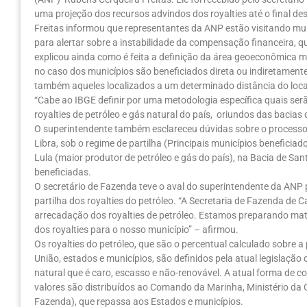
uma projeção dos recursos advindos dos royalties até o final de
Freitas informou que representantes da ANP estão visitando muni
para alertar sobre a instabilidade da compensação financeira, q
explicou ainda como é feita a definição da área geoeconômica m
no caso dos municípios são beneficiados direta ou indiretamente
também aqueles localizados a um determinado distância do local
“Cabe ao IBGE definir por uma metodologia específica quais ser
royalties de petróleo e gás natural do país, oriundos das bacias
O superintendente também esclareceu dúvidas sobre o processo
Libra, sob o regime de partilha (Principais municípios benefici
Lula (maior produtor de petróleo e gás do país), na Bacia de San
beneficiadas.
O secretário de Fazenda teve o aval do superintendente da ANP 
partilha dos royalties do petróleo. “A Secretaria de Fazenda de 
arrecadação dos royalties de petróleo. Estamos preparando mate
dos royalties para o nosso município” – afirmou.
Os royalties do petróleo, que são o percentual calculado sobr
União, estados e municípios, são definidos pela atual legislaç
natural que é caro, escasso e não-renovável. A atual forma de 
valores são distribuídos ao Comando da Marinha, Ministério da C
Fazenda), que repassa aos Estados e municípios.