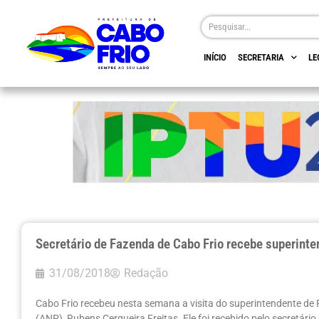
INÍCIO
SECRETARIA
LE
Secretário de Fazenda de Cabo Frio recebe superinte
31/08/2018
Redação
Cabo Frio recebeu nesta semana a visita do superintendente de
(ANP) Rubens Cerqueira Freitas. Ele foi recebido pelo secretári