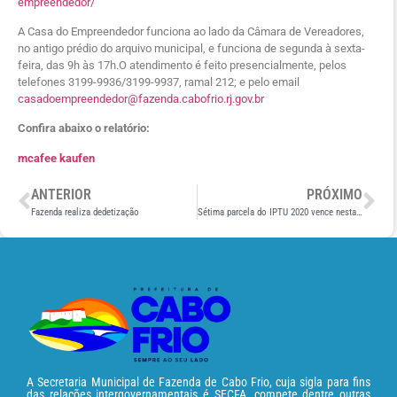
empreendedor/
A Casa do Empreendedor funciona ao lado da Câmara de Vereadores,
no antigo prédio do arquivo municipal, e funciona de segunda à sexta-
feira, das 9h às 17h.O atendimento é feito presencialmente, pelos
telefones 3199-9936/3199-9937, ramal 212; e pelo email
casadoempreendedor@fazenda.cabofrio.rj.gov.br
Confira abaixo o relatório:
mcafee kaufen
ANTERIOR
PRÓXIMO
Fazenda realiza dedetização
Sétima parcela do IPTU 2020 vence nesta quinta-feira (20)
A Secretaria Municipal de Fazenda de Cabo Frio, cuja sigla para fins
das relações intergovernamentais é SECFA, compete dentre outras