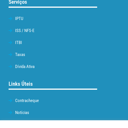
Serviços
IPTU
ISS / NFS-E
ITBI
Taxas
Dívida Ativa
Links Úteis
Contracheque
Notícias
Prefeitura de Cabo Frio