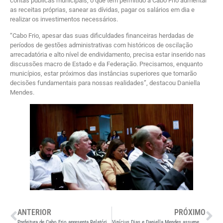
contas públicas municipais, o que tem permitido a Cabo Frio aumentar
as receitas próprias, sanear as dívidas, pagar os salários em dia e
realizar os investimentos necessários.
“Cabo Frio, apesar das suas dificuldades financeiras herdadas de
períodos de gestões administrativas com históricos de oscilação
arrecadatória e alto nível de endividamento, precisa estar inserido nas
discussões macro de Estado e da Federação. Precisamos, enquanto
municípios, estar próximos das instâncias superiores que tomarão
decisões fundamentais para nossas realidades”, destacou Daniella
Mendes.
ANTERIOR
PRÓXIMO
Prefeitura de Cabo Frio apresenta Relatórios de Execução Orçamentária e Gestão Fiscal nesta segunda (27)
Vinícius Dias e Daniella Mendes assumem secretarias em Cabo Frio, durante solenidade no Palácio das Águias