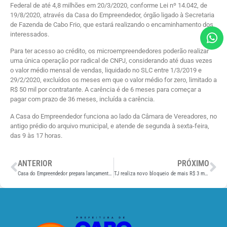
Federal de até 4,8 milhões em 20/3/2020, conforme Lei nº 14.042, de
19/8/2020, através da Casa do Empreendedor, órgão ligado à Secretaria
de Fazenda de Cabo Frio, que estará realizando o encaminhamento dos
interessados.
Para ter acesso ao crédito, os microempreendedores poderão realizar
uma única operação por radical de CNPJ, considerando até duas vezes
o valor médio mensal de vendas, liquidado no SLC entre 1/3/2019 e
29/2/2020, excluídos os meses em que o valor médio for zero, limitado a
R$ 50 mil por contratante. A carência é de 6 meses para começar a
pagar com prazo de 36 meses, incluída a carência.
A Casa do Empreendedor funciona ao lado da Câmara de Vereadores, no
antigo prédio do arquivo municipal, e atende de segunda à sexta-feira,
das 9 às 17 horas.
ANTERIOR
PRÓXIMO
Casa do Empreendedor prepara lançamento da Cartilha para autônomos, MEIs e pequenas empresas
TJ realiza novo bloqueio de mais R$ 3 milhões do repasse de ICMS