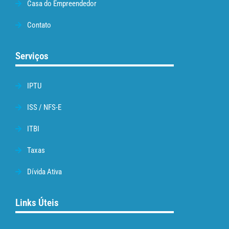
Casa do Empreendedor
Contato
Serviços
IPTU
ISS / NFS-E
ITBI
Taxas
Dívida Ativa
Links Úteis