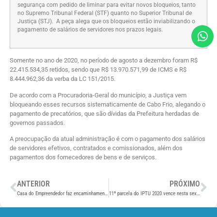
segurança com pedido de liminar para evitar novos bloqueios, tanto
no Supremo Tribunal Federal (STF) quanto no Superior Tribunal de
Justiça (STJ). A peça alega que os bloqueios estão inviabilizando o
pagamento de salários de servidores nos prazos legais.
Somente no ano de 2020, no período de agosto a dezembro foram R$
22.415.534,35 retidos, sendo que R$ 13.970.571,99 de ICMS e R$
8.444.962,36 da verba da LC 151/2015.
De acordo com a Procuradoria-Geral do município, a Justiça vem
bloqueando esses recursos sistematicamente de Cabo Frio, alegando o
pagamento de precatórios, que são dívidas da Prefeitura herdadas de
governos passados.
A preocupação da atual administração é com o pagamento dos salários
de servidores efetivos, contratados e comissionados, além dos
pagamentos dos fornecedores de bens e de serviços.
ANTERIOR
PRÓXIMO
Casa do Empreendedor faz encaminhamento de MEIs para obtenção de crédito no Banco do Brasil
11ª parcela do IPTU 2020 vence nesta sexta-feira (18)