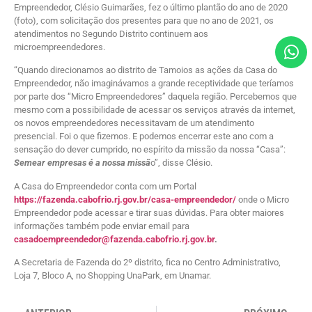
Empreendedor, Clésio Guimarães, fez o último plantão do ano de 2020
(foto), com solicitação dos presentes para que no ano de 2021, os
atendimentos no Segundo Distrito continuem aos
microempreendedores.
“Quando direcionamos ao distrito de Tamoios as ações da Casa do
Empreendedor, não imaginávamos a grande receptividade que teríamos
por parte dos “Micro Empreendedores” daquela região. Percebemos que
mesmo com a possibilidade de acessar os serviços através da internet,
os novos empreendedores necessitavam de um atendimento
presencial. Foi o que fizemos. E podemos encerrar este ano com a
sensação do dever cumprido, no espírito da missão da nossa “Casa”:
Semear empresas é a nossa missã
o”, disse Clésio.
A Casa do Empreendedor conta com um Portal
https://fazenda.cabofrio.rj.gov.br/casa-empreendedor/
onde o Micro
Empreendedor pode acessar e tirar suas dúvidas. Para obter maiores
informações também pode enviar email para
casadoempreendedor@fazenda.cabofrio.rj.gov.br
.
A Secretaria de Fazenda do 2º distrito, fica no Centro Administrativo,
Loja 7, Bloco A, no Shopping UnaPark, em Unamar.