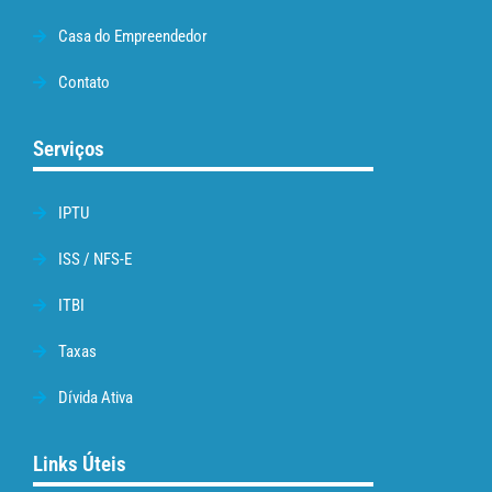
Casa do Empreendedor
Contato
Serviços
IPTU
ISS / NFS-E
ITBI
Taxas
Dívida Ativa
Links Úteis