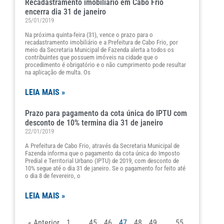
Recadastramento imobiliário em Cabo Frio
encerra dia 31 de janeiro
25/01/2019
Na próxima quinta-feira (31), vence o prazo para o
recadastramento imobiliário e a Prefeitura de Cabo Frio, por
meio da Secretaria Municipal de Fazenda alerta a todos os
contribuintes que possuem imóveis na cidade que o
procedimento é obrigatório e o não cumprimento pode resultar
na aplicação de multa. Os
LEIA MAIS »
Prazo para pagamento da cota única do IPTU com
desconto de 10% termina dia 31 de janeiro
22/01/2019
A Prefeitura de Cabo Frio, através da Secretaria Municipal de
Fazenda informa que o pagamento da cota única do Imposto
Predial e Territorial Urbano (IPTU) de 2019, com desconto de
10% segue até o dia 31 de janeiro. Se o pagamento for feito até
o dia 8 de fevereiro, o
LEIA MAIS »
« Anterior
1
…
45
46
47
48
49
…
55