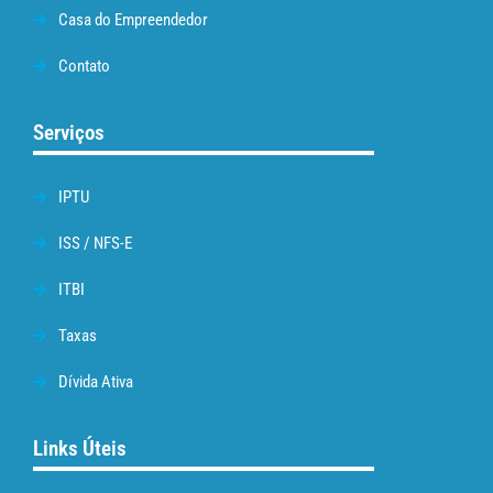
Casa do Empreendedor
Contato
Serviços
IPTU
ISS / NFS-E
ITBI
Taxas
Dívida Ativa
Links Úteis