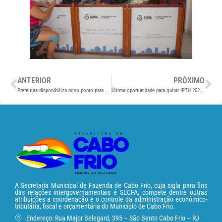
ANTERIOR
PRÓXIMO
Prefeitura disponibiliza novo ponto para emissão do boleto do IPTU em Tamoios
Última oportunidade para quitar IPTU 2021 com desconto vence dia 19
A Secretaria Municipal de Fazenda de Cabo Frio, cuja sigla para fins
das relações intergovernamentais é SECFA, compete dentre outras
atribuições a coordenação e o controle da administração econômico-
tributária, fiscal e orçamentária do Município de Cabo Frio.
Endereço: Rua Major Belegard, 395 – São Bento Cabo Frio – RJ