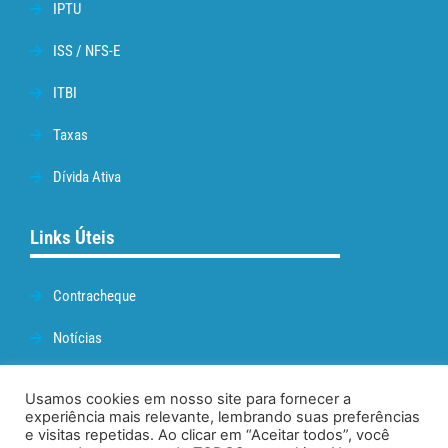
IPTU
ISS / NFS-E
ITBI
Taxas
Dívida Ativa
Links Úteis
Contracheque
Notícias
Prefeitura de Cabo Frio
Usamos cookies em nosso site para fornecer a
experiência mais relevante, lembrando suas preferências
Webmail
e visitas repetidas. Ao clicar em “Aceitar todos”, você