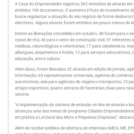
A Casa do Empreendedor registrou 362 emissões de alvarás em
emitidos 196 documentos. O aumento é fruto do investimento da
busca regularizar a situação do seu negócio de forma desburocr
eletrônico. Alguns alvarás foram emitidos em pouco menos de 4
Dentre as liberações concedidas em outubro, 48 foram para o se
casas de chá; 46 para o setor de construção civil; 31 referentes
médicas, odontológicas e veterinárias; 17 para cabeleireiros, ma
albergues, alojamentos e hotéis; 12 para serviços advocatícios, 
educação, arte e cultura.
Além disso, foram liberados 32 alvarás em edição de jornais, agên
informação; 65 representantes comerciais, agentes do comércio 
automotivas; seis para agências de viagens e transportes; 10 par
artigos esportivos; quatro serviços de funerárias; duas para casa
setores.
“A implementação do sistema de emissão on-line de alvarás e lic
alcançou uma das metas do programa Cidades Empreendedoras d
em prática a Lei Geral das Micro e Pequenas Empresas”, destaco
Além de receber pedidos de abertura de empresas (MEIs, ME, E