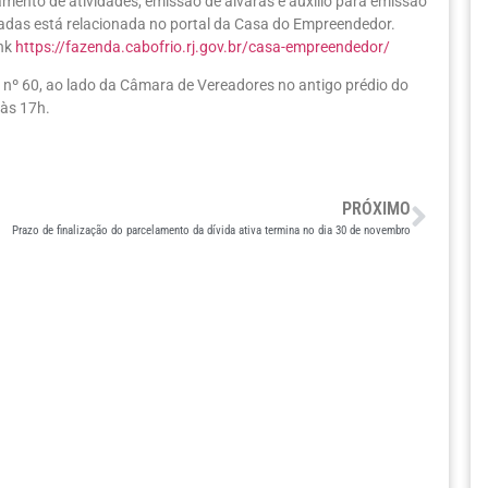
mento de atividades, emissão de alvarás e auxílio para emissão
nciadas está relacionada no portal da Casa do Empreendedor.
ink
https://fazenda.cabofrio.rj.gov.br/casa-empreendedor/
nº 60, ao lado da Câmara de Vereadores no antigo prédio do
 às 17h.
PRÓXIMO
Prazo de finalização do parcelamento da dívida ativa termina no dia 30 de novembro