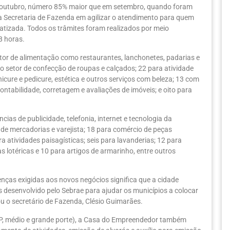
 outubro, número 85% maior que em setembro, quando foram
 Secretaria de Fazenda em agilizar o atendimento para quem
atizada. Todos os trâmites foram realizados por meio
8 horas.
tor de alimentação como restaurantes, lanchonetes, padarias e
 ao setor de confecção de roupas e calçados; 22 para atividade
nicure e pedicure, estética e outros serviços com beleza; 13 com
contabilidade, corretagem e avaliações de imóveis; e oito para
cias de publicidade, telefonia, internet e tecnologia da
de mercadorias e varejista; 18 para comércio de peças
a atividades paisagísticas; seis para lavanderias; 12 para
s lotéricas e 10 para artigos de armarinho, entre outros
enças exigidas aos novos negócios significa que a cidade
esenvolvido pelo Sebrae para ajudar os municípios a colocar
u o secretário de Fazenda, Clésio Guimarães.
PP, médio e grande porte), a Casa do Empreendedor também