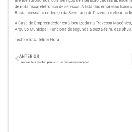
atende autônomos, com serviços de alteração cadastral, encerra
de nota fiscal eletrônica de serviços. A lista das empresas lice
Basta acessar o endereço da Secretaria de Fazenda e clicar no l
A Casa do Empreendedor está localizada na Travessa Maçônica, 
Arquivo Municipal. Funciona de segunda a sexta-feira, das 8h30
Texto e foto: Telma Flora
ANTERIOR
Tamoios terá plantão para auxiliar microempreendedor