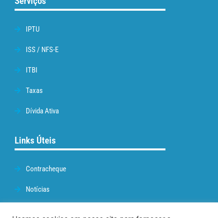
Serviços
IPTU
ISS / NFS-E
ITBI
Taxas
Dívida Ativa
Links Úteis
Contracheque
Notícias
Prefeitura de Cabo Frio